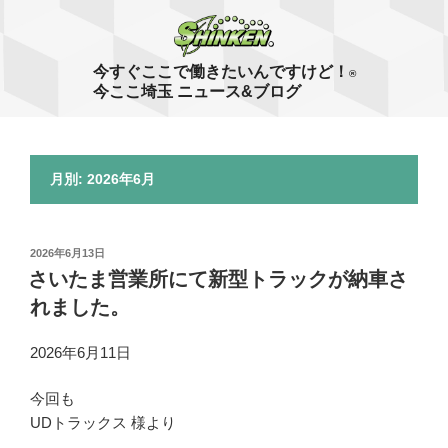
コ
ン
テ
今すぐここで働きたいんですけど！
®
ン
今ここ埼玉 ニュース&ブログ
ツ
へ
ス
月別: 2026年6月
キ
ッ
プ
投
2026年6月13日
稿
さいたま営業所にて新型トラックが納車さ
日:
れました。
2026年6月11日
今回も
UDトラックス 様より