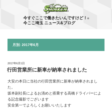
コ
ン
テ
今すぐここで働きたいんですけど！
®
ン
今ここ埼玉 ニュース&ブログ
ツ
へ
ス
月別: 2017年6月
キ
ッ
プ
投
2017年6月1日
稿
行田営業所に新車が納車されました
日:
大安の本日に当社の行田営業所に新車が納車されまし
た。
坂本副社長によるお清めと搭乗する高橋ドライバーによ
る記念撮影でございます
安全第一でよろしくお願いいたします