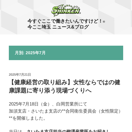
コ
ン
テ
今すぐここで働きたいんですけど！
®
ン
今ここ埼玉 ニュース&ブログ
ツ
へ
ス
月別: 2025年7月
キ
ッ
プ
投
2025年7月21日
稿
【健康経営の取り組み】女性ならではの健
日:
康課題に寄り添う現場づくりへ
2025年7月18日（金）、白岡営業所にて
加須支店・さいたま支店の**合同衛生委員会（女性限定）
**を開催しました。
当日は、
さいたま支店担当の柳澤産業医をお招きし、