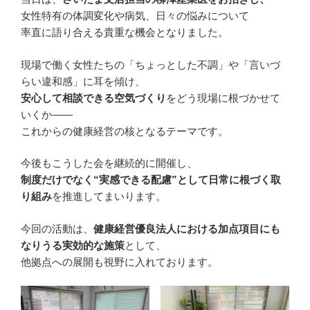
女性特有の体調変化や病気、日々の悩みについて
率直に語り合える貴重な機会となりました。
現場で働く女性たちの「ちょっとした不調」や「言いづ
らい違和感」に耳を傾け、
安心して相談できる空気づくり
をどう現場に根づかせて
いくか――
これからの健康経営の核となるテーマです。
今後もこうした会を継続的に開催し、
制度だけでなく“実感できる配慮”として日常に根づく取
り組み
を推進してまいります。
今回の活動は、
健康経営優良法人における加点項目にも
なりうる実効的な施策
として、
他拠点への展開も視野に入れております。