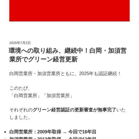
投
2025年7月2日
稿
環境への取り組み、継続中！白岡・加須営
日:
業所でグリーン経営更新
白岡営業所・加須営業所ともに、2025年も認証継続！
このたび、
「白岡営業所」「加須営業所」
それぞれの
グリーン経営認証の更新審査が無事完了
いた
しました。
白岡営業所：2009年取得 → 今回で16年目