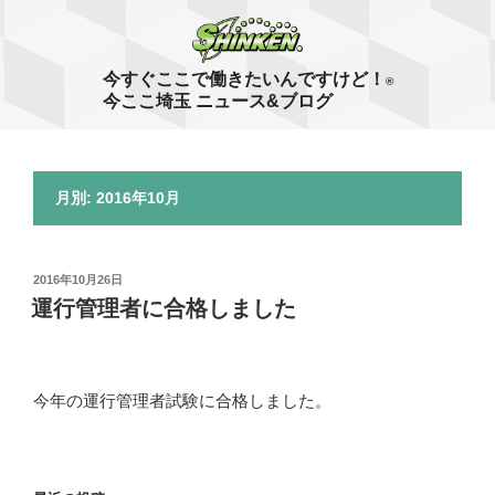
コ
ン
テ
今すぐここで働きたいんですけど！
®
ン
今ここ埼玉 ニュース&ブログ
ツ
へ
ス
月別: 2016年10月
キ
ッ
プ
投
2016年10月26日
稿
運行管理者に合格しました
日:
今年の運行管理者試験に合格しました。