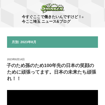
コ
ン
テ
今すぐここで働きたいんですけど！
®
ン
今ここ埼玉 ニュース&ブログ
ツ
へ
ス
月別: 2023年8月
キ
ッ
プ
投
2023年8月14日
稿
子のため孫のため100年先の日本の笑顔の
日:
ために頑張ってます。日本の未来たち頑張
れ！！