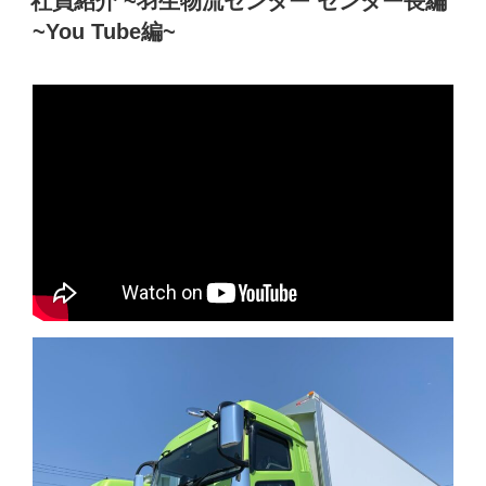
社員紹介 ~羽生物流センター センター長編
日:
~You Tube編~