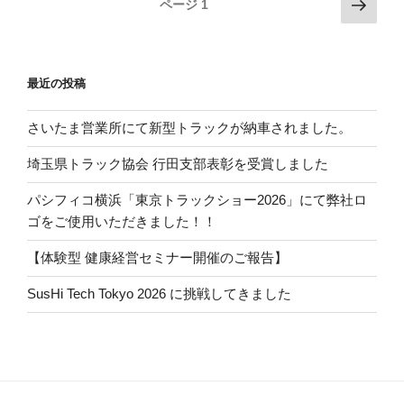
投
次
ページ
1
の
稿
ペ
ナ
ー
ビ
最近の投稿
ジ
ゲ
ー
さいたま営業所にて新型トラックが納車されました。
シ
埼玉県トラック協会 行田支部表彰を受賞しました
ョ
パシフィコ横浜「東京トラックショー2026」にて弊社ロ
ン
ゴをご使用いただきました！！
【体験型 健康経営セミナー開催のご報告】
SusHi Tech Tokyo 2026 に挑戦してきました