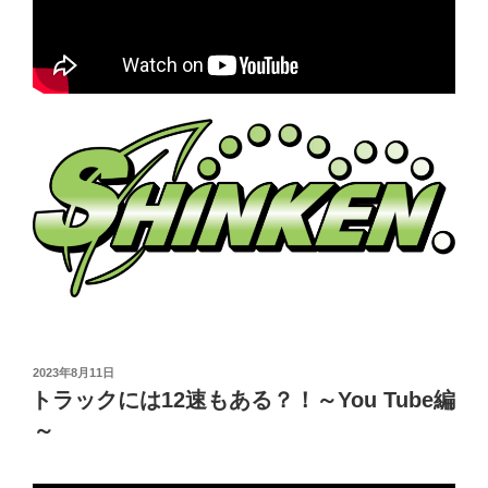
投
2023年8月11日
稿
トラックには12速もある？！～You Tube編
日:
～