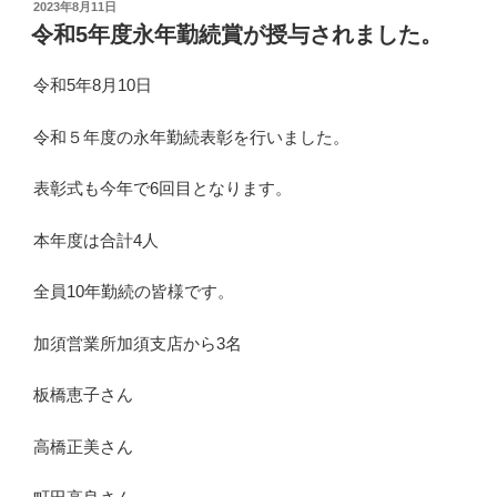
投
2023年8月11日
稿
令和5年度永年勤続賞が授与されました。
日:
令和5年8月10日
令和５年度の永年勤続表彰を行いました。
表彰式も今年で6回目となります。
本年度は合計4人
全員10年勤続の皆様です。
加須営業所加須支店から3名
板橋恵子さん
高橋正美さん